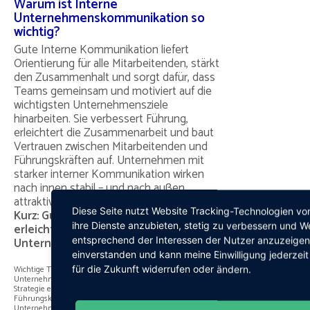
Warum ist Interne
Unternehmenskommunikation so
wichtig?
Gute Interne Kommunikation liefert
Orientierung für alle Mitarbeitenden, stärkt
den Zusammenhalt und sorgt dafür, dass
Teams gemeinsam und motiviert auf die
wichtigsten Unternehmensziele
hinarbeiten. Sie verbessert Führung,
erleichtert die Zusammenarbeit und baut
Vertrauen zwischen Mitarbeitenden und
Führungskräften auf. Unternehmen mit
starker interner Kommunikation wirken
nach innen stabil – und nach außen
attraktiv:
Diese Seite nutzt Website Tracking-Technologien von
Kurz: Gute interne Kommunikation
ihre Dienste anzubieten, stetig zu verbessern und 
erleichtert die Arbeit und den
entsprechend der Interessen der Nutzer anzuzeigen.
Unternehmenserfolg!
einverstanden und kann meine Einwilligung jederzeit
für die Zukunft widerrufen oder ändern.
Wichtige Themen im Text: Interne
Unternehmenskommunikation / Fortbildung Online /
Strategie entwickeln / Zukunftsplanung / Schulung für
Führungskräfte / Was ist Interne
Unternehmenskommunikation? / Warum ist Interne