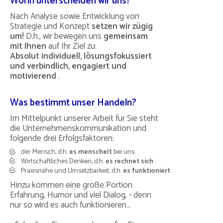
Worin unterscheiden wir uns?
Nach Analyse sowie Entwicklung von
Strategie und Konzept
setzen wir zügig
um!
D.h., wir bewegen uns
gemeinsam
mit Ihnen
auf Ihr Ziel zu:
Absolut individuell, lösungsfokussiert
und verbindlich, engagiert und
motivierend
.
Was bes
timmt unser Handeln
?
Im Mittelpunkt unserer Arbeit für Sie steht
die Unternehmenskommunikation und
folgende drei Erfolgsfaktoren:
der Mensch, d.h.
es menschelt
bei uns.
Wirtschaftliches Denken, d.h.
es rechnet sich
.
Praxisnähe und Umsetzbarkeit, d.h.
es funktioniert
.
Hinzu kommen eine große Portion
Erfahrung, Humor und viel Dialog, - denn
nur so wird es auch funktionieren...