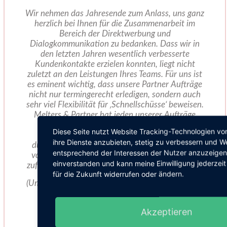
Wir nehmen das Jahresende zum Anlass, uns ganz
herzlich bei Ihnen für die Zusammenarbeit im
Bereich der Direktwerbung und
Dialogkommunikation zu bedanken. Dass wir in
den letzten Jahren wesentlich verbesserte
Kundenkontakte erzielen konnten, liegt nicht
zuletzt an den Leistungen Ihres Teams. Für uns ist
es eminent wichtig, dass unsere Partner Aufträge
nicht nur termingerecht erledigen, sondern auch
sehr viel Flexibilität für ‚Schnellschüsse‘ beweisen.
Melters & Partner hat jeden unserer Aufträge
immer termingerecht, zuverlässig sowie mit
Diese Seite nutzt Website Tracking-Technologien von
ansteckender Motivation und Kreativität
ihre Dienste anzubieten, stetig zu verbessern und 
durchgeführt. Dass auch kurzfristige Aufgaben
entsprechend der Interessen der Nutzer anzuzeigen.
von Ihnen und Ihren MitarbeiterInnen genauso
einverstanden und kann meine Einwilligung jederzeit
zufriedenstellend gelöst wurden, zeichnet Sie aus!
für die Zukunft widerrufen oder ändern.
(Umsetzung von Vertriebsprojekten für ‚Forum der
Technik‘ / Mariette Temme, Mitglied der
Geschäftsführung)
Akzeptieren