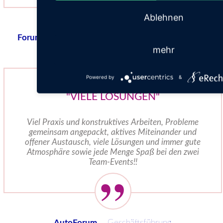
Ablehnen
Forum der Technik
...
Mitglied der Geschäftsführung
mehr
Powered by
&
"VIELE LÖSUNGEN"
Viel Praxis und konstruktives Arbeiten, Probleme
gemeinsam angepackt, aktives Miteinander und
offener Austausch, viele Lösungen und immer gute
Atmosphäre sowie jede Menge Spaß bei den zwei
Team-Events!!
AutoForum
...
Geschäftsführung